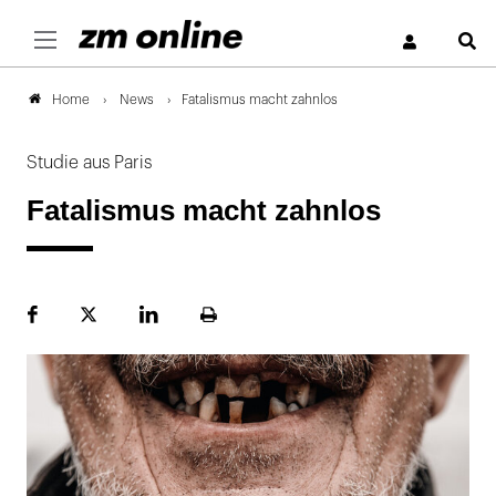
S
News
Fatalismus macht zahnlos
Home
Studie aus Paris
Fatalismus macht zahnlos
Facebook
Plattform
LinekdIn
Seite
X
ausdrucken