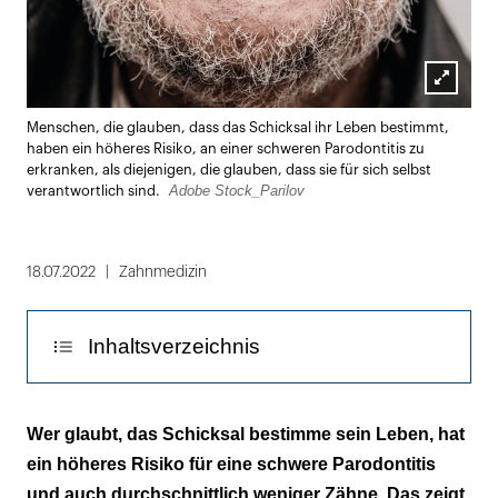
Lightbox
Menschen, die glauben, dass das Schicksal ihr Leben bestimmt,
öffnen
haben ein höheres Risiko, an einer schweren Parodontitis zu
erkranken, als diejenigen, die glauben, dass sie für sich selbst
Adobe Stock_Parilov
verantwortlich sind.
18.07.2022
Zahnmedizin
Inhaltsverzeichnis
Entscheidend ist die Art der
Wer glaubt, das Schicksal bestimme sein Leben, hat
Kontrollüberzeugung
ein höheres Risiko für eine schwere Parodontitis
und auch durchschnittlich weniger Zähne. Das zeigt