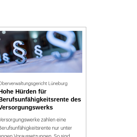
Oberverwaltungsgericht Lüneburg
Hohe Hürden für
Berufsunfähigkeitsrente des
Versorgungswerks
Versorgungswerke zahlen eine
Berufsunfähigkeitsrente nur unter
engen Voraussetzungen. So sind