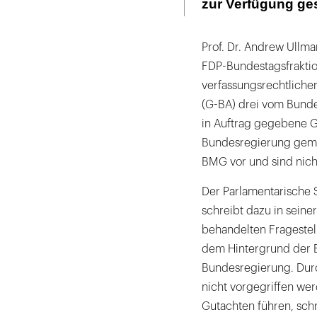
zur Verfügung ges
Prof. Dr. Andrew Ullm
FDP-Bundestagsfraktio
verfassungsrechtlich
(G-BA) drei vom Bund
in Auftrag gegebene G
Bundesregierung gema
BMG vor und sind nicht
Der Parlamentarische 
schreibt dazu in seine
behandelten Frageste
dem Hintergrund der E
Bundesregierung. Durc
nicht vorgegriffen we
Gutachten führen, schr