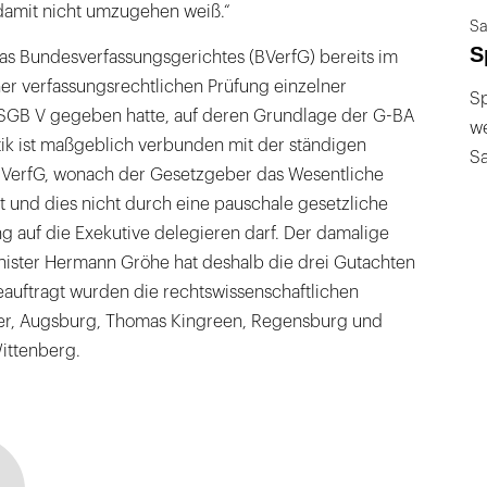
damit nicht umzugehen weiß.“
Sa
S
das Bundesverfassungsgerichtes (BVerfG) bereits im
ner verfassungsrechtlichen Prüfung einzelner
Sp
SGB V gegeben hatte, auf deren Grundlage der G-BA
we
tik ist maßgeblich verbunden mit der ständigen
S
VerfG, wonach der Gesetzgeber das Wesentliche
t und dies nicht durch eine pauschale gesetzliche
 auf die Exekutive delegieren darf. Der damalige
ister Hermann Gröhe hat deshalb die drei Gutachten
eauftragt wurden die rechtswissenschaftlichen
ner, Augsburg, Thomas Kingreen, Regensburg und
Wittenberg.