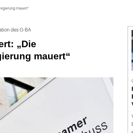
sregierung mauert“
ation des G-BA
ert: „Die
ierung mauert“