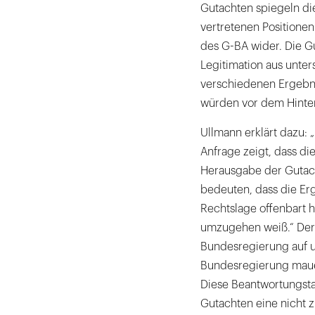
Gutachten spiegeln di
vertretenen Positionen
des G-BA wider. Die G
Legitimation aus unter
verschiedenen Ergebn
würden vor dem Hinter
Ullmann erklärt dazu: 
Anfrage zeigt, dass d
Herausgabe der Gutach
bedeuten, dass die Er
Rechtslage offenbart 
umzugehen weiß.“ Der 
Bundesregierung auf un
Bundesregierung maue
Diese Beantwortungsta
Gutachten eine nicht 