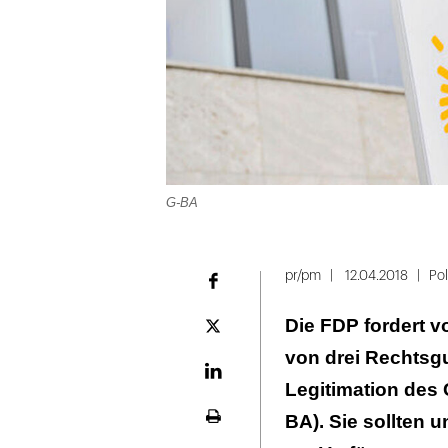
G-BA
pr/pm
12.04.2018
Pol
Facebook
Die FDP fordert 
Plattform
X
von drei Rechtsg
LinekdIn
Legitimation de
BA). Sie sollten
Seite
ausdrucken