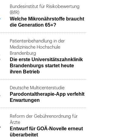
Bundesinstitut für Risikobewertung
1
(BfR)
Welche Mikronährstoffe braucht
die Generation 65+?
Patientenbehandlung in der
Medizinische Hochschule
2
Brandenburg
Die erste Universitätszahnklinik
Brandenburgs startet heute
ihren Betrieb
Deutsche Multicenterstudie
3
Parodontaltherapie-App verfehlt
Erwartungen
Reform der Gebührenordnung für
4
Ärzte
Entwurf für GOÄ-Novelle erneut
überarbeitet