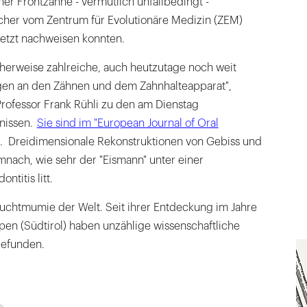
ner Frontzähne - vermutlich unfallbedingt -
cher vom Zentrum für Evolutionäre Medizin (ZEM)
 jetzt nachweisen konnten.
icherweise zahlreiche, auch heutzutage noch weit
gen an den Zähnen und dem Zahnhalteapparat",
 Professor Frank Rühli zu den am Dienstag
nissen.
Sie sind im "European Journal of Oral
t. Dreidimensionale Rekonstruktionen von Gebiss und
ach, wie sehr der "Eismann" unter einer
ntitis litt.
 Feuchtmumie der Welt. Seit ihrer Entdeckung im Jahre
lpen (Südtirol) haben unzählige wissenschaftliche
gefunden.