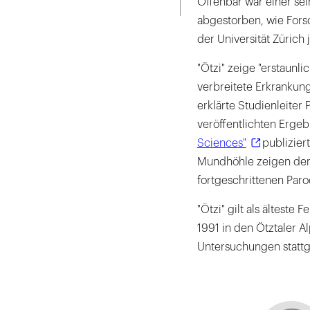
Offenbar war einer sei
abgestorben, wie Fors
der Universität Zürich
"Ötzi" zeige "erstaunl
verbreitete Erkrankun
erklärte Studienleiter
veröffentlichten Ergeb
Sciences"
publizier
Mundhöhle zeigen demn
fortgeschrittenen Parodo
"Ötzi" gilt als älteste
1991 in den Ötztaler A
Untersuchungen statt