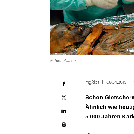
picture alliance
mg/dpa
09.04.2013
Facebook
Schon Gletscherma
Plattform
X
Ähnlich wie heuti
LinekdIn
5.000 Jahren Kari
Seite
ausdrucken