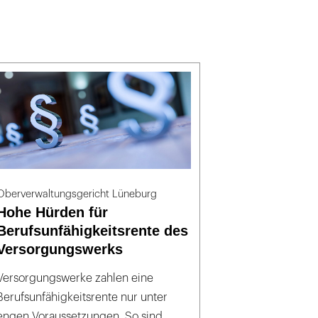
Oberverwaltungsgericht Lüneburg
Hohe Hürden für
Berufsunfähigkeitsrente des
Versorgungswerks
Versorgungswerke zahlen eine
Berufsunfähigkeitsrente nur unter
engen Voraussetzungen. So sind