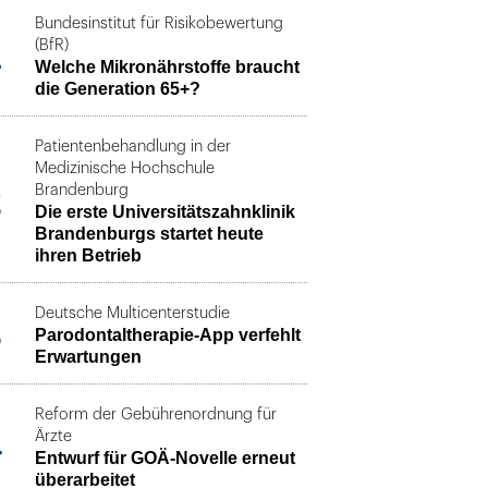
Bundesinstitut für Risikobewertung
1
(BfR)
Welche Mikronährstoffe braucht
die Generation 65+?
Patientenbehandlung in der
Medizinische Hochschule
2
Brandenburg
Die erste Universitätszahnklinik
Brandenburgs startet heute
ihren Betrieb
Deutsche Multicenterstudie
3
Parodontaltherapie-App verfehlt
Erwartungen
Reform der Gebührenordnung für
4
Ärzte
Entwurf für GOÄ-Novelle erneut
überarbeitet