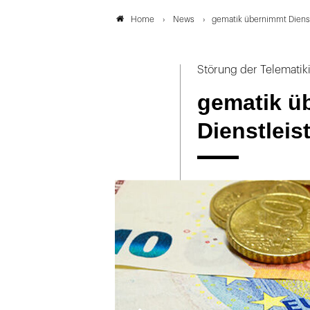
News
gematik übernimmt Dienst
Home
Störung der Tele­ma­tik­i
gematik ü
Dienstleis