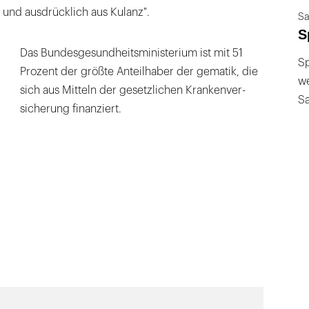
h und ausdrücklich aus Kulanz".
Sa
S
Das Bundesgesundheitsministerium ist mit 51
Sp
Prozent der größte Anteilhaber der gematik, die
we
sich aus Mitteln der gesetzlichen Kran­ken­ver­
S
siche­rung finanziert.