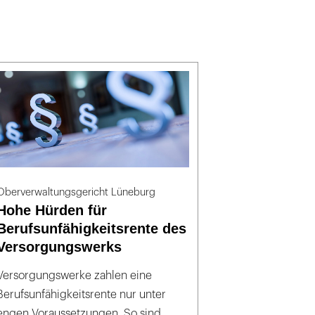
Oberverwaltungsgericht Lüneburg
Hohe Hürden für
Berufsunfähigkeitsrente des
Versorgungswerks
Versorgungswerke zahlen eine
Berufsunfähigkeitsrente nur unter
engen Voraussetzungen. So sind