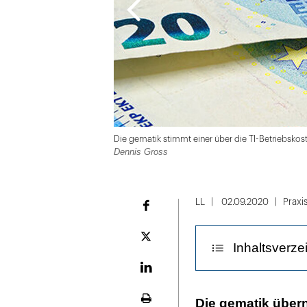
Die gematik stimmt einer über die TI-Betriebsko
Dennis Gross
Folie
1
LL
02.09.2020
Praxi
Facebook
von
2
Plattform
Inhaltsverze
X
LinekdIn
Die Erstattung 
Die gematik über