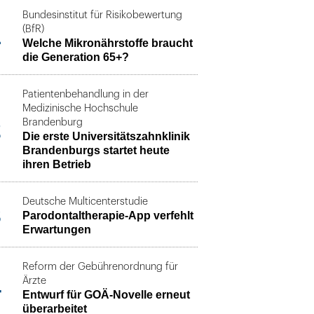
Bundesinstitut für Risikobewertung
1
(BfR)
Welche Mikronährstoffe braucht
die Generation 65+?
Patientenbehandlung in der
Medizinische Hochschule
2
Brandenburg
Die erste Universitätszahnklinik
Brandenburgs startet heute
ihren Betrieb
Deutsche Multicenterstudie
3
Parodontaltherapie-App verfehlt
Erwartungen
Reform der Gebührenordnung für
4
Ärzte
Entwurf für GOÄ-Novelle erneut
überarbeitet