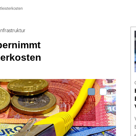
leisterkosten
nfra­struk­tur
bernimmt
terkosten