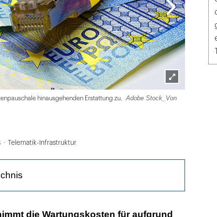
Lightbox
Adobe Stock_Von
stenpauschale hinausgehenden Erstattung zu.
öffnen
s
Telematik-Infrastruktur
ichnis
erfolge "ausschließlich und ausdrücklich aus
nimmt die Wartungskosten für aufgrund