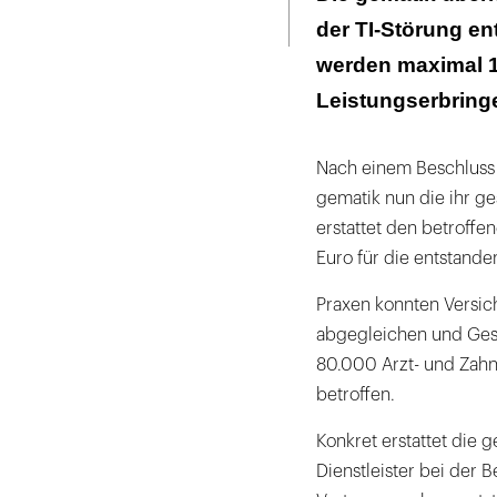
Seite
Kulanz"
ausdrucken
der TI-Störung en
werden maximal 1
Leistungserbringe
Nach einem Beschluss 
gematik nun die ihr g
erstattet den betroff
Euro für die entstand
Praxen konnten Versi
abgegleichen und Gesu
80.000 Arzt- und Zahn
betroffen.
Konkret erstattet die 
Dienstleister bei der