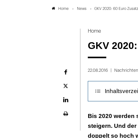
News
GKV 2020: 60 Euro Zusatz
Home
Home
GKV 2020:
22.08.2016
Nachrichte
Facebook
Plattform
Inhaltsverze
X
LinekdIn
Ein Loch zwis
Bis 2020 werden 
Seite
ausdrucken
steigern. Und der
Gröhe warnt v
doppelt so hoch 