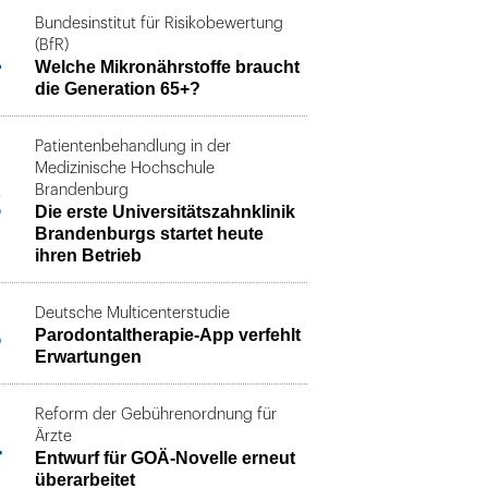
Bundesinstitut für Risikobewertung
1
(BfR)
Welche Mikronährstoffe braucht
die Generation 65+?
Patientenbehandlung in der
Medizinische Hochschule
2
Brandenburg
Die erste Universitätszahnklinik
Brandenburgs startet heute
ihren Betrieb
Deutsche Multicenterstudie
3
Parodontaltherapie-App verfehlt
Erwartungen
Reform der Gebührenordnung für
4
Ärzte
Entwurf für GOÄ-Novelle erneut
überarbeitet