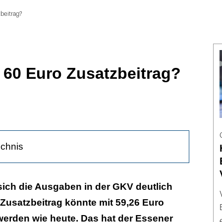
beitrag?
 60 Euro Zusatzbeitrag?
n
ichnis
chen Zuweisungen und Ausgaben
sich die Ausgaben in der GKV deutlich
 Zusatzbeitrag könnte mit 59,26 Euro
or frühzeitigem Wahlkampfmodus
werden wie heute. Das hat der Essener