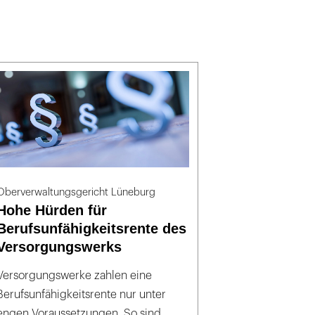
Oberverwaltungsgericht Lüneburg
Hohe Hürden für
Berufsunfähigkeitsrente des
Versorgungswerks
Versorgungswerke zahlen eine
Berufsunfähigkeitsrente nur unter
engen Voraussetzungen. So sind