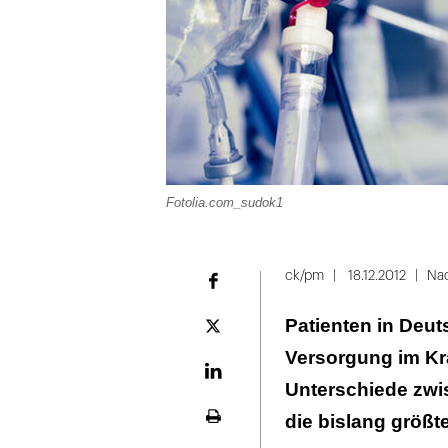
Fotolia.com_sudok1
ck/pm
18.12.2012
Nac
Facebook
Patienten in Deut
Plattform
X
Versorgung im Kr
LinekdIn
Unterschiede zwis
die bislang größt
Seite
ausdrucken