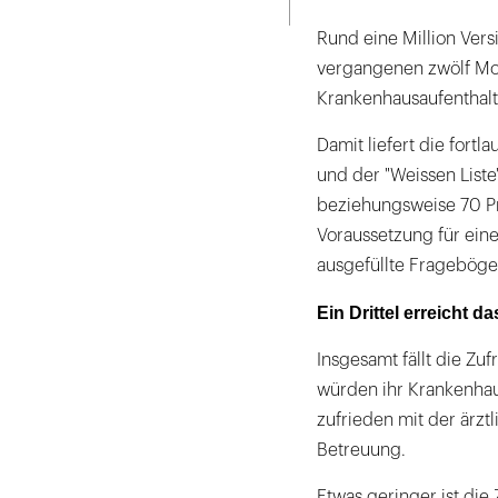
Rund eine Million Ver
vergangenen zwölf Mo
Krankenhausaufenthalt
Damit liefert die for
und der "Weissen List
beziehungsweise 70 Pr
Voraussetzung für ein
ausgefüllte Frageböge
Ein Drittel erreicht d
Insgesamt fällt die Zu
würden ihr Krankenhau
zufrieden mit der ärzt
Betreuung.
Etwas geringer ist die