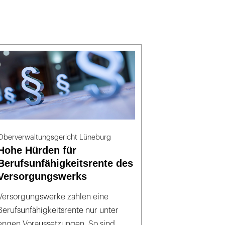
Oberverwaltungsgericht Lüneburg
Hohe Hürden für
Berufsunfähigkeitsrente des
Versorgungswerks
Versorgungswerke zahlen eine
Berufsunfähigkeitsrente nur unter
engen Voraussetzungen. So sind