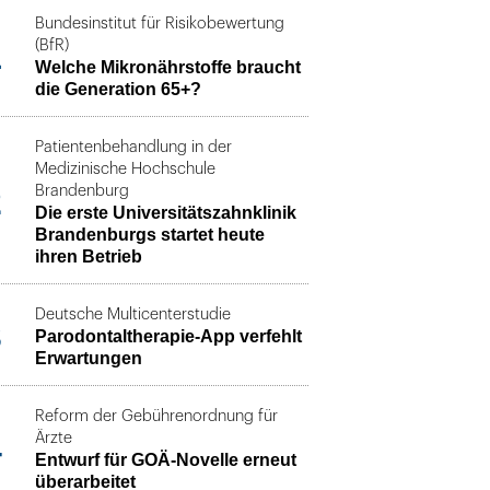
Bundesinstitut für Risikobewertung
1
(BfR)
Welche Mikronährstoffe braucht
die Generation 65+?
Patientenbehandlung in der
Medizinische Hochschule
2
Brandenburg
Die erste Universitätszahnklinik
Brandenburgs startet heute
ihren Betrieb
Deutsche Multicenterstudie
3
Parodontaltherapie-App verfehlt
Erwartungen
Reform der Gebührenordnung für
4
Ärzte
Entwurf für GOÄ-Novelle erneut
überarbeitet