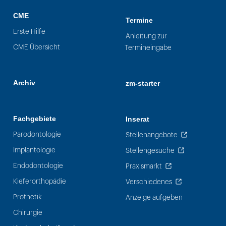
CME
Termine
Erste Hilfe
Anleitung zur
CME Übersicht
Termineingabe
Archiv
zm-starter
Fachgebiete
Inserat
Parodontologie
Stellenangebote
Implantologie
Stellengesuche
Endodontologie
Praxismarkt
Kieferorthopädie
Verschiedenes
Prothetik
Anzeige aufgeben
Chirurgie