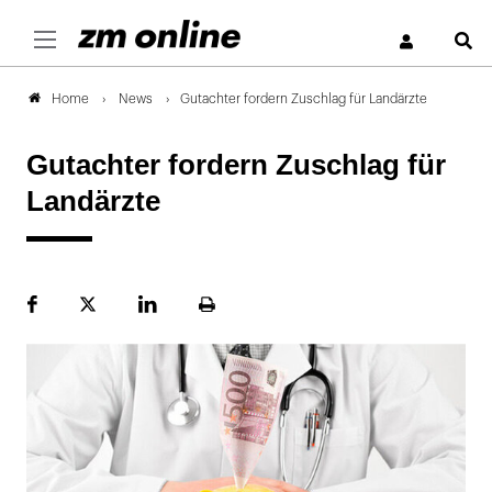
S
News
Gutachter fordern Zuschlag für Landärzte
Home
Gutachter fordern Zuschlag für
Landärzte
Facebook
Plattform
LinekdIn
Seite
X
ausdrucken