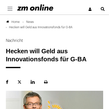
S
News
Home
Hecken will Geld aus Innovationsfonds für G-BA
Nachricht
Hecken will Geld aus
Innovationsfonds für G-BA
Facebook
Plattform
LinekdIn
Seite
X
ausdrucken