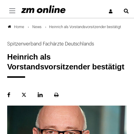
S
News
Heinrich als Vorstandsvorsitzender bestätigt
Home
Spitzenverband Fachärzte Deutschlands
Heinrich als
Vorstandsvorsitzender bestätigt
Facebook
Plattform
LinekdIn
Seite
X
ausdrucken