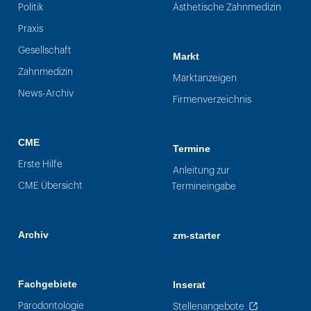
Politik
Ästhetische Zahnmedizin
Praxis
Gesellschaft
Markt
Zahnmedizin
Marktanzeigen
News-Archiv
Firmenverzeichnis
CME
Termine
Erste Hilfe
Anleitung zur
CME Übersicht
Termineingabe
Archiv
zm-starter
Fachgebiete
Inserat
Parodontologie
Stellenangebote