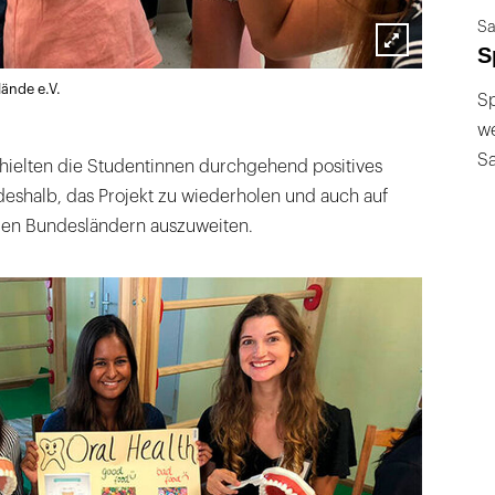
Sa
S
Lightbox
Hände e.V.
öffnen
Sp
we
S
hielten die Studentinnen durchgehend positives
deshalb, das Projekt zu wiederholen und auch auf
ren Bundesländern auszuweiten.