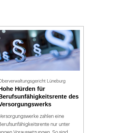
Oberverwaltungsgericht Lüneburg
Hohe Hürden für
Berufsunfähigkeitsrente des
Versorgungswerks
Versorgungswerke zahlen eine
Berufsunfähigkeitsrente nur unter
engen Voraussetzungen. So sind