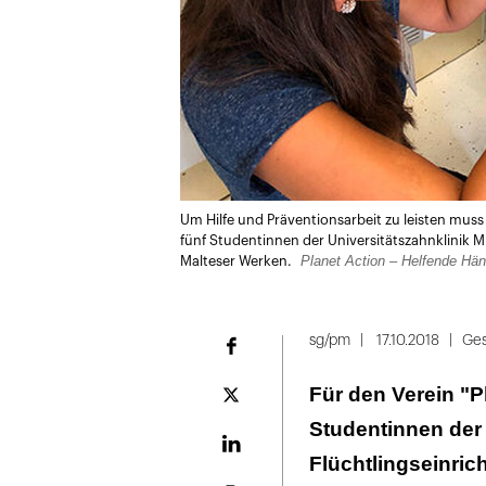
Um Hilfe und Präventionsarbeit zu leisten muss
fünf Studentinnen der Universitätszahnklinik
Planet Action – Helfende Hän
Malteser Werken.
sg/pm
17.10.2018
Ges
Facebook
Für den Verein "P
Plattform
X
Studentinnen der
LinekdIn
Flüchtlingseinric