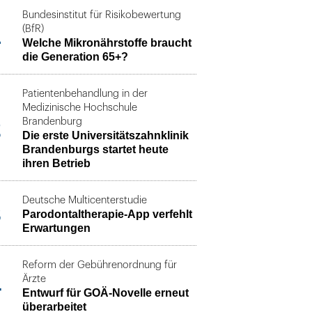
Bundesinstitut für Risikobewertung
1
(BfR)
Welche Mikronährstoffe braucht
die Generation 65+?
Patientenbehandlung in der
Medizinische Hochschule
2
Brandenburg
Die erste Universitätszahnklinik
Brandenburgs startet heute
ihren Betrieb
Deutsche Multicenterstudie
3
Parodontaltherapie-App verfehlt
Erwartungen
Reform der Gebührenordnung für
4
Ärzte
Entwurf für GOÄ-Novelle erneut
überarbeitet