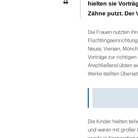
hielten sie Vortr
Seite
ausdrucken
Zähne putzt. Der V
Die Frauen nutzten ih
Flüchtlingseinrichtung
Neuss, Viersen, Mönc
Vorträge zur richtig
Anschließend übten si
Werke stellten Überse
Die Kinder hielten tei
und waren mit großer 