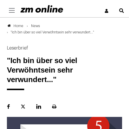
S
News
Home
"Ich bin über so viel Verwöhntsein sehr verwundert..."
Leserbrief
"Ich bin über so viel
Verwöhntsein sehr
verwundert..."
Facebook
Plattform
LinekdIn
Seite
X
ausdrucken