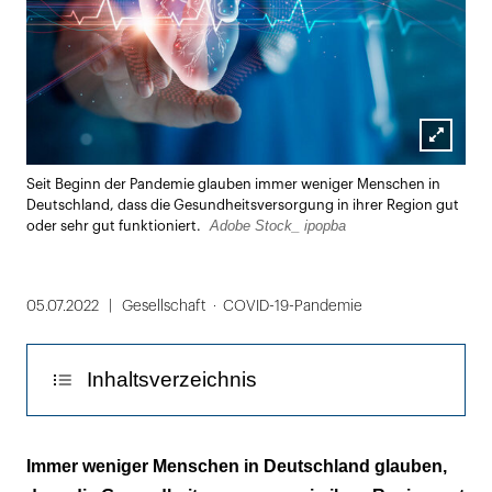
Lightbox
Seit Beginn der Pandemie glauben immer weniger Menschen in
öffnen
Deutschland, dass die Gesundheitsversorgung in ihrer Region gut
Adobe Stock_ ipopba
oder sehr gut funktioniert.
05.07.2022
Gesellschaft
COVID-19-Pandemie
Inhaltsverzeichnis
Der negative Corona-Einfluss wird spürbar
Immer weniger Menschen in Deutschland glauben,