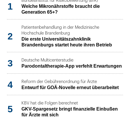
Bundesinstitut für Risikobewertung (BfR)
1
Welche Mikronährstoffe braucht die
Generation 65+?
Patientenbehandlung in der Medizinische
2
Hochschule Brandenburg
Die erste Universitätszahnklinik
Brandenburgs startet heute ihren Betrieb
3
Deutsche Multicenterstudie
Parodontaltherapie-App verfehlt Erwartungen
4
Reform der Gebührenordnung für Ärzte
Entwurf für GOÄ-Novelle erneut überarbeitet
KBV hat die Folgen berechnet
5
GKV-Spargesetz bringt finanzielle Einbußen
für Ärzte mit sich