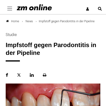
S
News
Impfstoff gegen Parodontitis in der Pipeline
Home
Studie
Impfstoff gegen Parodontitis in
der Pipeline
Facebook
Plattform
LinekdIn
Seite
X
ausdrucken