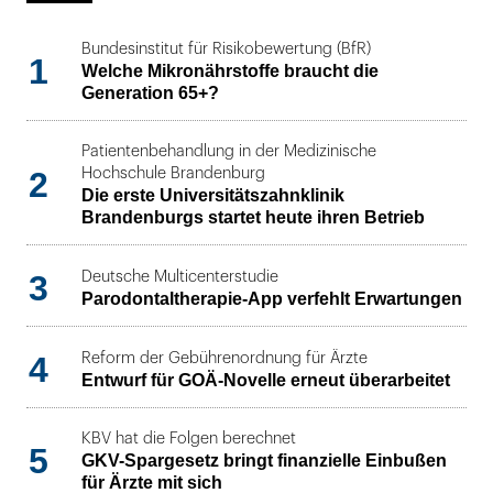
Bundesinstitut für Risikobewertung (BfR)
1
Welche Mikronährstoffe braucht die
Generation 65+?
Patientenbehandlung in der Medizinische
2
Hochschule Brandenburg
Die erste Universitätszahnklinik
Brandenburgs startet heute ihren Betrieb
3
Deutsche Multicenterstudie
Parodontaltherapie-App verfehlt Erwartungen
4
Reform der Gebührenordnung für Ärzte
Entwurf für GOÄ-Novelle erneut überarbeitet
KBV hat die Folgen berechnet
5
GKV-Spargesetz bringt finanzielle Einbußen
für Ärzte mit sich