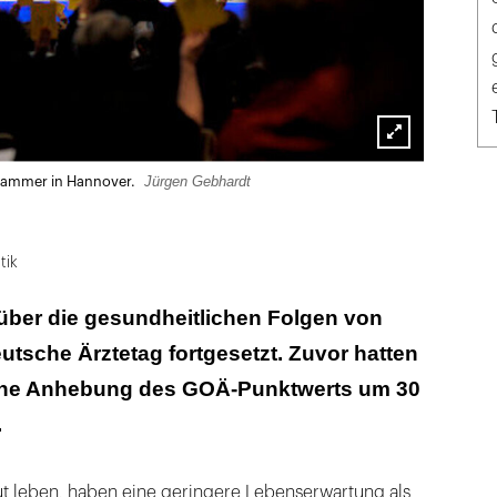
Lightbox
Jürgen Gebhardt
kammer in Hannover.
öffnen
tik
 über die gesundheitlichen Folgen von
utsche Ärztetag fortgesetzt. Zuvor hatten
eine Anhebung des GOÄ-Punktwerts um 30
.
t leben, haben eine geringere Lebenserwartung als