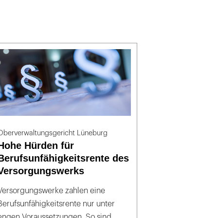
Oberverwaltungsgericht Lüneburg
Hohe Hürden für
Berufsunfähigkeitsrente des
Versorgungswerks
Versorgungswerke zahlen eine
Berufsunfähigkeitsrente nur unter
engen Voraussetzungen. So sind