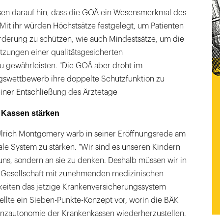
esen darauf hin, dass die GOÄ ein Wesensmerkmal des
. Mit ihr würden Höchstsätze festgelegt, um Patienten
orderung zu schützen, wie auch Mindestsätze, um die
zungen einer qualitätsgesicherten
u gewährleisten. "Die GOÄ aber droht im
swettbewerb ihre doppelte Schutzfunktion zu
 einer Entschließung des Ärztetage
 Kassen stärken
Ulrich Montgomery warb in seiner Eröffnungsrede am
ale System zu stärken. "Wir sind es unseren Kindern
 uns, sondern an sie zu denken. Deshalb müssen wir in
 Gesellschaft mit zunehmenden medizinischen
eiten das jetzige Krankenversicherungssystem
stellte ein Sieben-Punkte-Konzept vor, worin die BÄK
nanzautonomie der Krankenkassen wiederherzustellen.