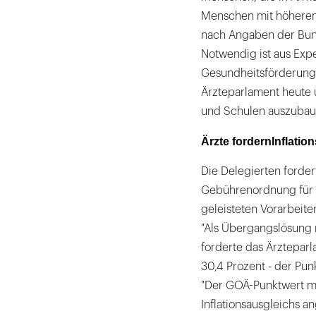
Menschen mit höherem
nach Angaben der Bund
Notwendig ist aus Expe
Gesundheitsförderung.
Ärzteparlament heute 
und Schulen auszubau
Ärzte fordern
Inflatio
Die Delegierten forder
Gebührenordnung für Ä
geleisteten Vorarbeit
"Als Übergangslösung 
forderte das Ärzteparl
30,4 Prozent - der Pun
"Der GOÄ-Punktwert m
Inflationsausgleichs 