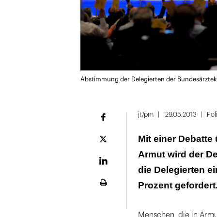
Abstimmung der Delegierten der Bundesärzte
jt/pm
29.05.2013
Poli
Facebook
Mit einer Debatte
Plattform
X
Armut wird der De
LinekdIn
die Delegierten 
Prozent gefordert
Seite
ausdrucken
Menschen, die in Armu