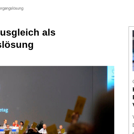
bergangslösung
ausgleich als
slösung