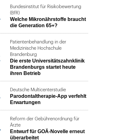
Bundesinstitut für Risikobewertung
1
(BfR)
Welche Mikronährstoffe braucht
die Generation 65+?
Patientenbehandlung in der
Medizinische Hochschule
2
Brandenburg
Die erste Universitätszahnklinik
Brandenburgs startet heute
ihren Betrieb
Deutsche Multicenterstudie
3
Parodontaltherapie-App verfehlt
Erwartungen
Reform der Gebührenordnung für
4
Ärzte
Entwurf für GOÄ-Novelle erneut
überarbeitet