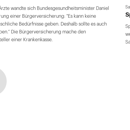
Sa
 Ärzte wandte sich Bundesgesundheitsminister Daniel
S
rung einer Bürgerversicherung: "Es kann keine
schliche Bedürfnisse geben. Deshalb sollte es auch
Sp
geben.“ Die Bürgerversicherung mache den
we
teller einer Krankenkasse.
S