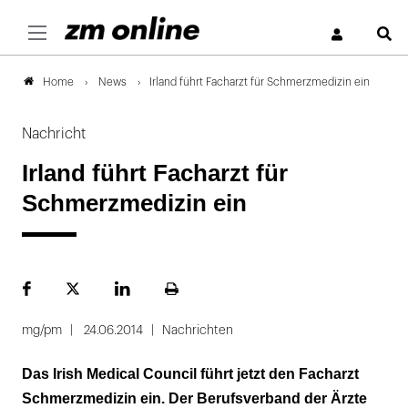
S
News
Irland führt Facharzt für Schmerzmedizin ein
Home
Nachricht
Irland führt Facharzt für
Schmerzmedizin ein
Facebook
Plattform
LinekdIn
Seite
X
ausdrucken
mg/pm
24.06.2014
Nachrichten
Das Irish Medical Council führt jetzt den Facharzt
Schmerzmedizin ein. Der Berufsverband der Ärzte