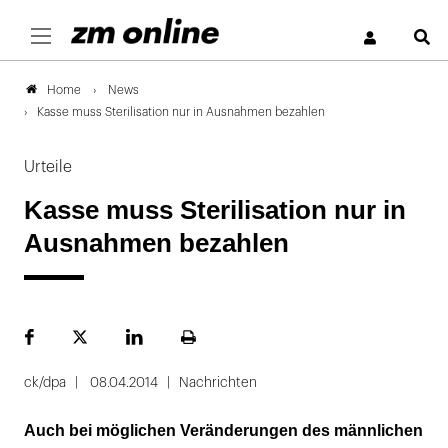
S
News
Home
Kasse muss Sterilisation nur in Ausnahmen bezahlen
Urteile
Kasse muss Sterilisation nur in
Ausnahmen bezahlen
Facebook
Plattform
LinekdIn
Seite
X
ausdrucken
ck/dpa
08.04.2014
Nachrichten
Auch bei möglichen Veränderungen des männlichen