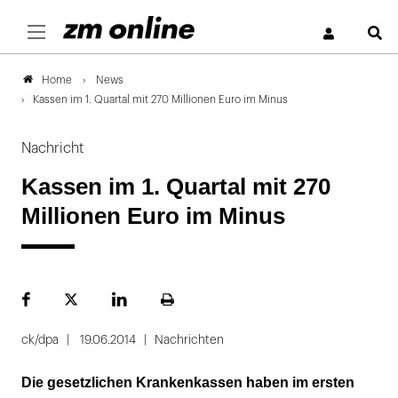
S
News
Home
Kassen im 1. Quartal mit 270 Millionen Euro im Minus
Nachricht
Kassen im 1. Quartal mit 270
Millionen Euro im Minus
Facebook
Plattform
LinekdIn
Seite
X
ausdrucken
ck/dpa
19.06.2014
Nachrichten
Die gesetzlichen Krankenkassen haben im ersten