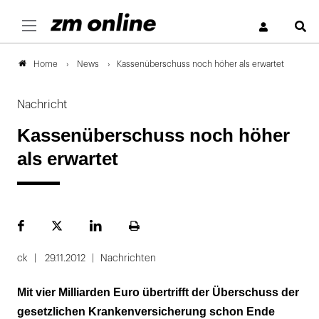
S
News
Kassenüberschuss noch höher als erwartet
Home
Nachricht
Kassenüberschuss noch höher
als erwartet
Facebook
Plattform
LinekdIn
Seite
X
ausdrucken
ck
29.11.2012
Nachrichten
Mit vier Milliarden Euro übertrifft der Überschuss der
gesetzlichen Krankenversicherung schon Ende