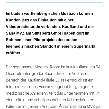
Sie brauchen eine richtige Praxis? Da gäbe
Im baden-württembergischen Mosbach können
es noch das Sana MVZ am Stiftsberg ...
Kunden jetzt das Einkaufen mit einer
Videoprechstunde verbinden: Kaufland und die
Prävention für Selbstzahler
Sana MVZ am Stiftsberg GmbH haben dort im
Rahmen eines Pilotprojekts den ersten
telemedizinischen Standort in einem Supermarkt
eröffnet.
Der sogenannte Medical-Room ist laut Kaufland ein 54
Quadratmeter großer Raum direkt im Vorkassen-
Bereich der Kaufland-Filiale. „Das Kernstück ist ein
telemedizinisches Hausarztangebot für geeignete
medizinische Anliegen“, teilt das Unternehmen mit. In
einer blick- und schallgeschützten Kabine könnten
Patienten mit einem Arzt oder Ärztin des Sana MVZ per