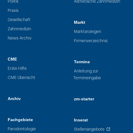
Politik
Ästhetische Zahnmedizin
Praxis
Gesellschaft
Markt
Zahnmedizin
Marktanzeigen
News-Archiv
Firmenverzeichnis
CME
Termine
Erste Hilfe
Anleitung zur
CME Übersicht
Termineingabe
Archiv
zm-starter
Fachgebiete
Inserat
Parodontologie
Stellenangebote