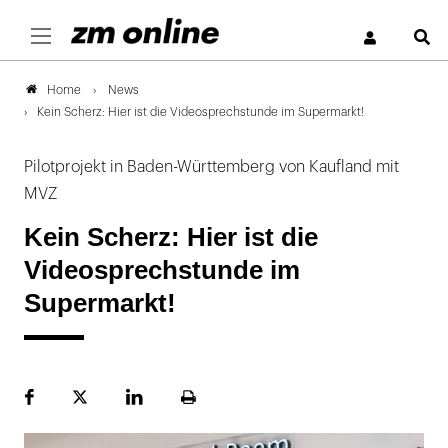
S
News
Home
Kein Scherz: Hier ist die Videosprechstunde im Supermarkt!
Pilotprojekt in Baden-Württemberg von Kaufland mit
MVZ
Kein Scherz: Hier ist die
Videosprechstunde im
Supermarkt!
Facebook
Plattform
LinekdIn
Seite
X
ausdrucken