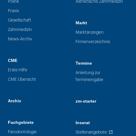
Politik
Ästhetische Zahnmedizin
Praxis
Gesellschaft
Markt
Zahnmedizin
Marktanzeigen
News-Archiv
Firmenverzeichnis
CME
Termine
Erste Hilfe
Anleitung zur
CME Übersicht
Termineingabe
Archiv
zm-starter
Fachgebiete
Inserat
Parodontologie
Stellenangebote