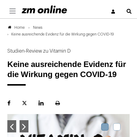
S
News
Home
Keine ausreichende Evidenz für die Wirkung gegen COVID-19
Studien-Review zu Vitamin D
Keine ausreichende Evidenz für
die Wirkung gegen COVID-19
Facebook
Plattform
LinekdIn
Seite
X
ausdrucken