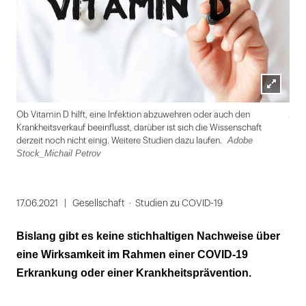
Lightbox
Ado
Ob Vitamin D hilft, eine Infektion abzuwehren oder auch den
öffnen
Krankheitsverkauf beeinflusst, darüber ist sich die Wissenschaft
Adobe
derzeit noch nicht einig. Weitere Studien dazu laufen.
Stock_Michail Petrov
Folie
1
17.06.2021
Gesellschaft
Studien zu COVID-19
von
Bislang gibt es keine stichhaltigen Nachweise über
2
eine Wirksamkeit im Rahmen einer COVID-19
Erkrankung oder einer Krankheitsprävention.