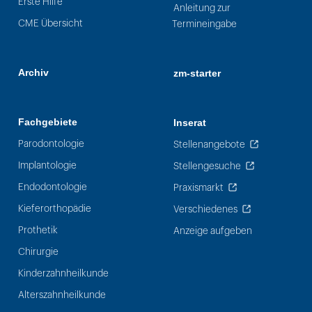
Erste Hilfe
Anleitung zur
CME Übersicht
Termineingabe
Archiv
zm-starter
Fachgebiete
Inserat
Parodontologie
Stellenangebote
Implantologie
Stellengesuche
Endodontologie
Praxismarkt
Kieferorthopädie
Verschiedenes
Prothetik
Anzeige aufgeben
Chirurgie
Kinderzahnheilkunde
Alterszahnheilkunde