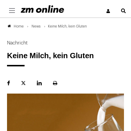
S
News
Keine Milch, kein Gluten
Home
Nachricht
Keine Milch, kein Gluten
Facebook
Plattform
LinekdIn
Seite
X
ausdrucken