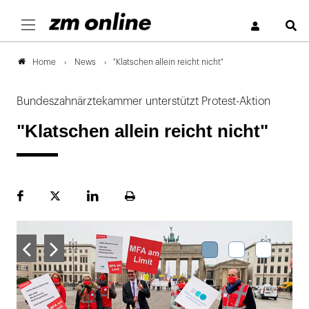
S
News
"Klatschen allein reicht nicht"
Home
Bundeszahnärztekammer unterstützt Protest-Aktion
"Klatschen allein reicht nicht"
Facebook
Plattform
LinekdIn
Seite
X
ausdrucken