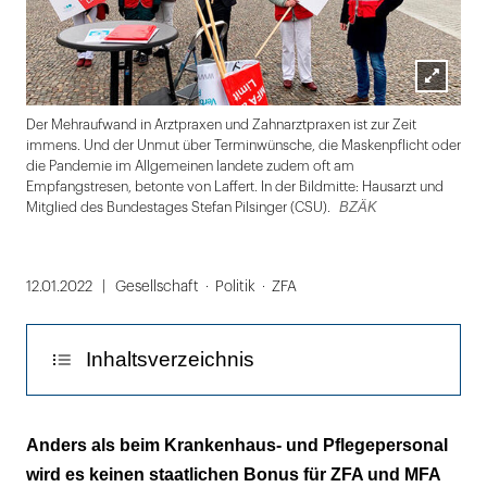
Lightbox
Vm
Der Mehraufwand in Arztpraxen und Zahnarztpraxen ist zur Zeit
öffnen
immens. Und der Unmut über Terminwünsche, die Maskenpflicht oder
die Pandemie im Allgemeinen landete zudem oft am
Empfangstresen, betonte von Laffert. In der Bildmitte: Hausarzt und
BZÄK
Mitglied des Bundestages Stefan Pilsinger (CSU).
Folie
1
12.01.2022
Gesellschaft
Politik
ZFA
von
3
Inhaltsverzeichnis
Wenn ein Bonus, dann für alle im
Anders als beim Krankenhaus- und Pflegepersonal
Gesundheitswesen
wird es keinen staatlichen Bonus für ZFA und MFA