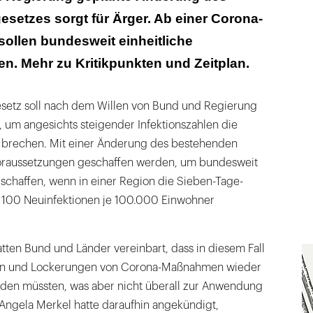
esetzes sorgt für Ärger. Ab einer Corona-
on der Opposition, aber auch von der SPD
sollen bundesweit einheitliche
sperren überhaupt verfassungskonform?
n. Mehr zu Kritikpunkten und Zeitplan.
nte schon zum 19. April gelten
esetz soll nach dem Willen von Bund und Regierung
 um angesichts steigender Infektionszahlen die
u brechen. Mit einer Änderung des bestehenden
Voraussetzungen geschaffen werden, um bundesweit
 schaffen, wenn in einer Region die Sieben-Tage-
 100 Neuinfektionen je 100.000 Einwohner
tten Bund und Länder vereinbart, dass in diesem Fall
en und Lockerungen von Corona-Maßnahmen wieder
n müssten, was aber nicht überall zur Anwendung
Angela Merkel hatte daraufhin angekündigt,