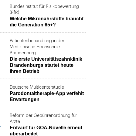
Bundesinstitut für Risikobewertung
1
(BfR)
Welche Mikronährstoffe braucht
die Generation 65+?
Patientenbehandlung in der
Medizinische Hochschule
2
Brandenburg
Die erste Universitätszahnklinik
Brandenburgs startet heute
ihren Betrieb
Deutsche Multicenterstudie
3
Parodontaltherapie-App verfehlt
Erwartungen
Reform der Gebührenordnung für
4
Ärzte
Entwurf für GOÄ-Novelle erneut
überarbeitet