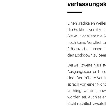
verfassungs
Einen „radikalen Well
die Fraktionsvorsitze
Sie will vor allem die
noch keine Verpflichtu
Präsenzarbeit unabding
den Lockdown zu bee
Derweil zweifeln Juris
Ausgangssperren berei
sind: Der frühere Vors
sprach von einer Nich
verhängt würden, obwo
worden sei. Auch seie
Sicht rechtlich zweifel