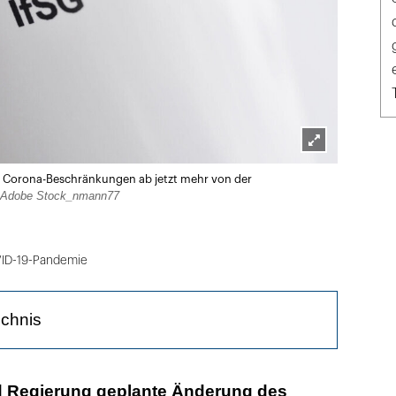
Lightbox
die Corona-Beschränkungen ab jetzt mehr von der
öffnen
Adobe Stock_nmann77
ID-19-Pandemie
ichnis
ll morgen im Kabinett beraten werden
 Regierung geplante Änderung des