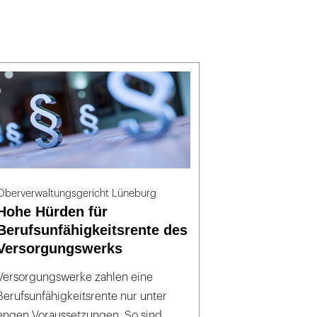
Oberverwaltungsgericht Lüneburg
Hohe Hürden für
Berufsunfähigkeitsrente des
Versorgungswerks
Versorgungswerke zahlen eine
Berufsunfähigkeitsrente nur unter
engen Voraussetzungen. So sind