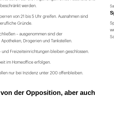
 beschränkt werden.
Sa
S
perren von 21 bis 5 Uhr greifen. Ausnahmen sind
Sp
berufliche Gründe.
we
chließen – ausgenommen sind der
S
 Apotheken, Drogerien und Tankstellen.
- und Freizeiteinrichtungen bleiben geschlossen.
beit im Homeoffice erfolgen.
llen nur bei Inzidenz unter 200 offenbleiben.
 von der Opposition, aber auch