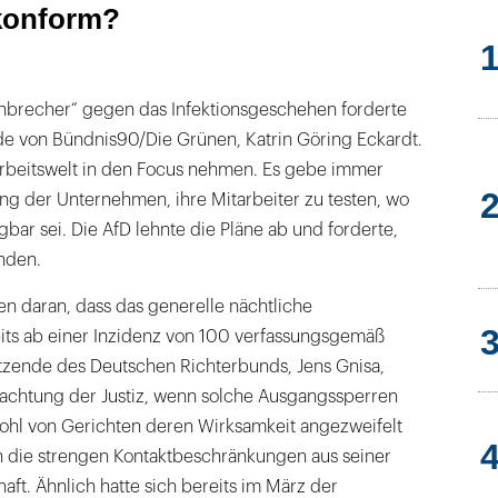
konform?
enbrecher“ gegen das Infektionsgeschehen forderte
nde von Bündnis90/Die Grünen, Katrin Göring Eckardt.
 Arbeitswelt in den Focus nehmen. Es gebe immer
ng der Unternehmen, ihre Mitarbeiter zu testen, wo
bar sei. Die AfD lehnte die Pläne ab und forderte,
nden.
ten daran, dass das generelle nächtliche
ts ab einer Inzidenz von 100 verfassungsgemäß
itzende des Deutschen Richterbunds, Jens Gnisa,
tachtung der Justiz, wenn solche Ausgangssperren
hl von Gerichten deren Wirksamkeit angezweifelt
n die strengen Kontaktbeschränkungen aus seiner
haft. Ähnlich hatte sich bereits im März der