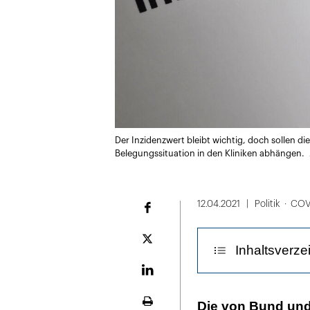
Der Inzidenzwert bleibt wichtig, doch sollen 
Belegungssituation in den Kliniken abhängen.
12.04.2021
Politik
COV
Facebook
Plattform
Inhaltsverze
X
LinekdIn
Der Entwurf so
Die von Bund und