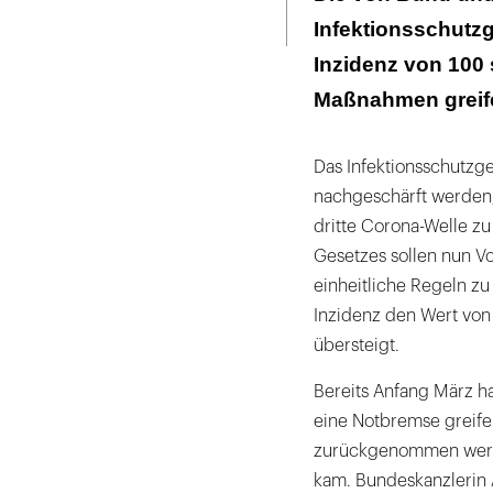
Seite
ausdrucken
Infektionsschutzg
Kritik kommt v
Inzidenz von 100 
Sind Ausgangs
Maßnahmen greife
Das Gesetz kön
Das Infektionsschutzg
nachgeschärft werden,
dritte Corona-Welle z
Gesetzes sollen nun 
einheitliche Regeln zu
Inzidenz den Wert von
übersteigt.
Bereits Anfang März ha
eine Notbremse greif
zurückgenommen werde
kam. Bundeskanzlerin 