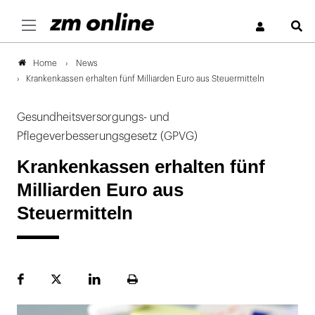
S
News
Home
Krankenkassen erhalten fünf Milliarden Euro aus Steuermitteln
Gesundheitsversorgungs- und
Pflegeverbesserungsgesetz (GPVG)
Krankenkassen erhalten fünf
Milliarden Euro aus
Steuermitteln
Facebook
Plattform
LinekdIn
Seite
X
ausdrucken