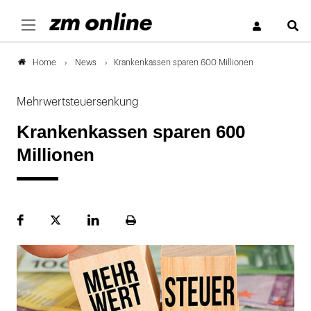
S
News
Krankenkassen sparen 600 Millionen
Home
Mehrwertsteuersenkung
Krankenkassen sparen 600
Millionen
Facebook
Plattform
LinekdIn
Seite
X
ausdrucken