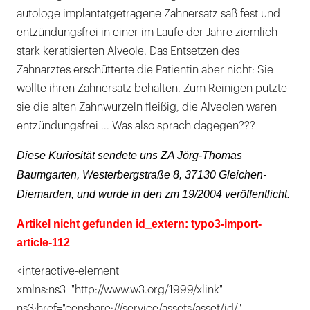
autologe implantatgetragene Zahnersatz saß fest und
entzündungsfrei in einer im Laufe der Jahre ziemlich
stark keratisierten Alveole. Das Entsetzen des
Zahnarztes erschütterte die Patientin aber nicht: Sie
wollte ihren Zahnersatz behalten. Zum Reinigen putzte
sie die alten Zahnwurzeln fleißig, die Alveolen waren
entzündungsfrei ... Was also sprach dagegen???
Diese Kuriosität sendete uns ZA Jörg-Thomas
Baumgarten, Westerbergstraße 8, 37130 Gleichen-
Diemarden, und wurde in den zm 19/2004 veröffentlicht.
Artikel nicht gefunden id_extern: typo3-import-
article-112
<interactive-element
xmlns:ns3="http://www.w3.org/1999/xlink"
ns3:href="censhare:///service/assets/asset/id/"