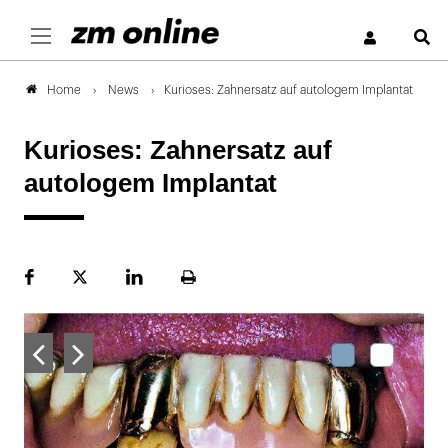
S
News
Kurioses: Zahnersatz auf autologem Implantat
Home
Kurioses: Zahnersatz auf
autologem Implantat
Facebook
Plattform
LinekdIn
Seite
X
ausdrucken