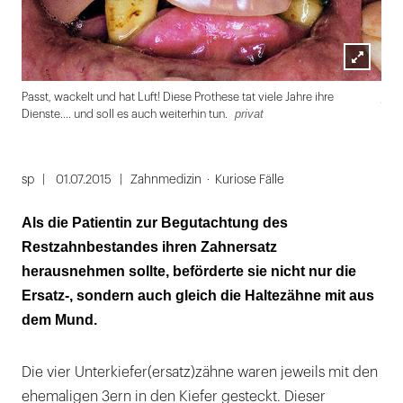
Lightbox
priv
Passt, wackelt und hat Luft! Diese Prothese tat viele Jahre ihre
öffnen
privat
Dienste.... und soll es auch weiterhin tun.
Folie
1
sp
01.07.2015
Zahnmedizin
Kuriose Fälle
von
Als die Patientin zur Begutachtung des
2
Restzahnbestandes ihren Zahnersatz
herausnehmen sollte, beförderte sie nicht nur die
Ersatz-, sondern auch gleich die Haltezähne mit aus
dem Mund.
Die vier Unterkiefer(ersatz)zähne waren jeweils mit den
ehemaligen 3ern in den Kiefer gesteckt. Dieser