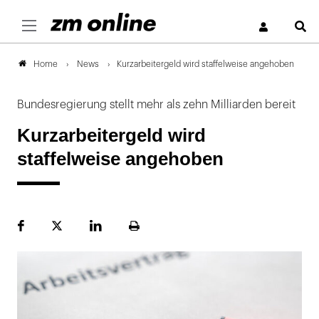
S
News
Kurzarbeitergeld wird staffelweise angehoben
Home
Bundesregierung stellt mehr als zehn Milliarden bereit
Kurzarbeitergeld wird
staffelweise angehoben
Facebook
Plattform
LinekdIn
Seite
X
ausdrucken