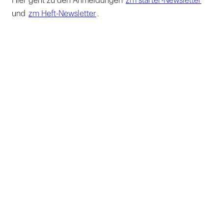
Hier geht zu den Anmeldungen
zm starter-Newsletter
und
zm Heft-Newsletter
.