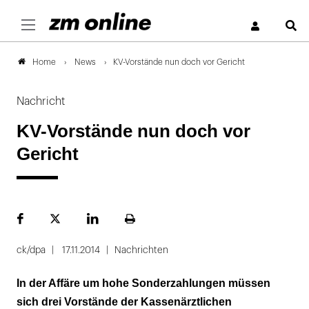
S
News
KV-Vorstände nun doch vor Gericht
Home
Nachricht
KV-Vorstände nun doch vor
Gericht
Facebook
Plattform
LinekdIn
Seite
X
ausdrucken
ck/dpa
17.11.2014
Nachrichten
In der Affäre um hohe Sonderzahlungen müssen
sich drei Vorstände der Kassenärztlichen