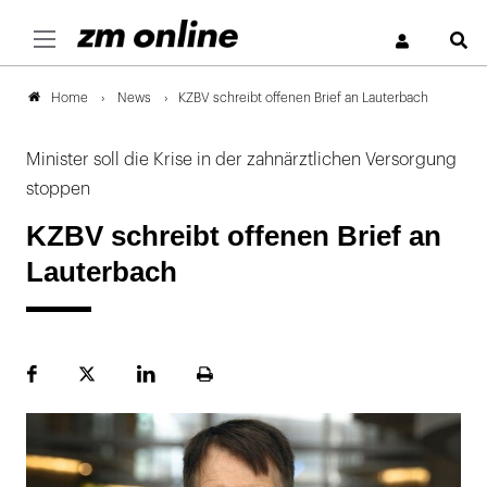
S
News
KZBV schreibt offenen Brief an Lauterbach
Home
Minister soll die Krise in der zahnärztlichen Versorgung
stoppen
KZBV schreibt offenen Brief an
Lauterbach
Facebook
Plattform
LinekdIn
Seite
X
ausdrucken