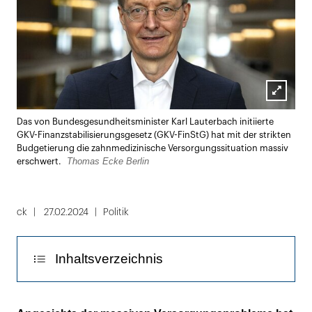
Lightbox
Das von Bundesgesundheitsminister Karl Lauterbach initiierte
öffnen
GKV-Finanzstabilisierungsgesetz (GKV-FinStG) hat mit der strikten
Budgetierung die zahnmedizinische Versorgungssituation massiv
Thomas Ecke Berlin
erschwert.
ck
27.02.2024
Politik
Inhaltsverzeichnis
Es gibt keine Gesundheit ohne