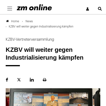
S
News
Home
KZBV will weiter gegen Industrialisierung kämpfen
KZBV-Vertreterversammlung
KZBV will weiter gegen
Industrialisierung kämpfen
Facebook
Plattform
LinekdIn
Seite
X
ausdrucken