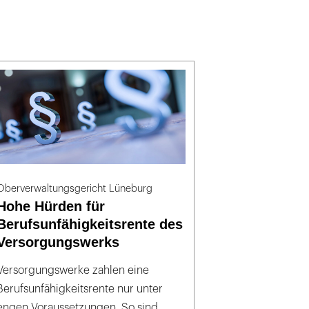
Oberverwaltungsgericht Lüneburg
Hohe Hürden für
Berufsunfähigkeitsrente des
Versorgungswerks
Versorgungswerke zahlen eine
Berufsunfähigkeitsrente nur unter
engen Voraussetzungen. So sind