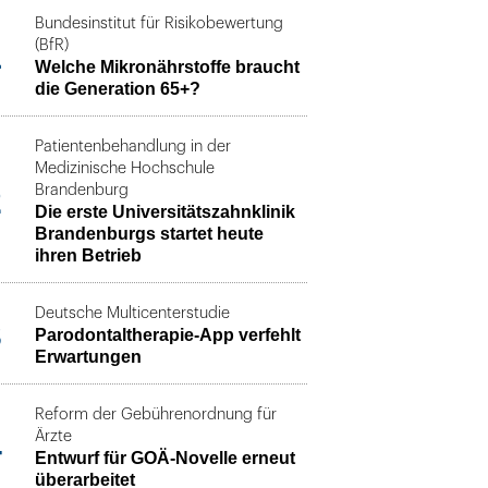
Bundesinstitut für Risikobewertung
1
(BfR)
Welche Mikronährstoffe braucht
die Generation 65+?
Patientenbehandlung in der
Medizinische Hochschule
2
Brandenburg
Die erste Universitätszahnklinik
Brandenburgs startet heute
ihren Betrieb
Deutsche Multicenterstudie
3
Parodontaltherapie-App verfehlt
Erwartungen
Reform der Gebührenordnung für
4
Ärzte
Entwurf für GOÄ-Novelle erneut
überarbeitet