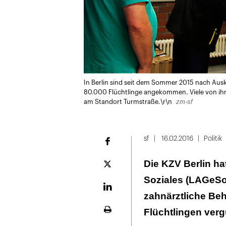
In Berlin sind seit dem Sommer 2015 nach Aus
80.000 Flüchtlinge angekommen. Viele von ih
zm-sf
am Standort Turmstraße.\r\n
sf
16.02.2016
Politik
Facebook
Die KZV Berlin h
Plattform
X
Soziales (LAGeSo)
LinekdIn
zahnärztliche B
Flüchtlingen vergü
Seite
ausdrucken