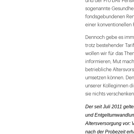
und der Pro bAV Pensio
sogenannte Gesundhei
fondsgebundenen Rente
einer konventionellen
Dennoch gebe es imme
trotz bestehender Tar
wollen wir für das The
informieren, Mut mach
betriebliche Altersvo
umsetzen können. Denn
unserer Kolleginnen di
sie nichts verschenken
Der seit Juli 2011 gelt
und Entgeltumwandlung“
Altersversorgung vor: 
nach der Probezeit erha