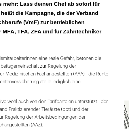
srente
 mehr: Lass deinen Chef ab sofort für
 heißt die Kampagne, die der Verband
 großer Deal, ein Produkt
hberufe (VmF) zur betrieblichen
r MFA, TFA, ZFA und für Zahntechniker
xismitarbeiterinnen eine reale Gefahr, betonen die
rbeitsgemeinschaft zur Regelung der
r Medizinischen Fachangestellten (AAA) - die Rente
entenversicherung stelle lediglich eine
tive wohl auch von den Tarifparteien unterstützt - der
d Praktizierender Tierärzte (bpt) und der
zur Regelung der Arbeitsbedingungen der
hangestellten (AAZ).