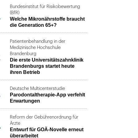
Bundesinstitut für Risikobewertung
1
(BfR)
Welche Mikronährstoffe braucht
die Generation 65+?
Patientenbehandlung in der
Medizinische Hochschule
2
Brandenburg
Die erste Universitätszahnklinik
Brandenburgs startet heute
ihren Betrieb
Deutsche Multicenterstudie
3
Parodontaltherapie-App verfehlt
Erwartungen
Reform der Gebührenordnung für
4
Ärzte
Entwurf für GOÄ-Novelle erneut
überarbeitet