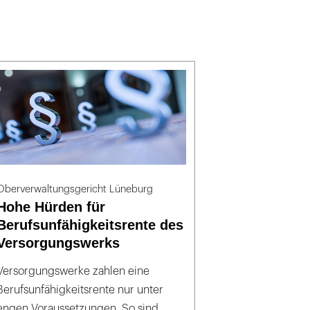
Oberverwaltungsgericht Lüneburg
Hohe Hürden für
Berufsunfähigkeitsrente des
Versorgungswerks
Versorgungswerke zahlen eine
Berufsunfähigkeitsrente nur unter
engen Voraussetzungen. So sind