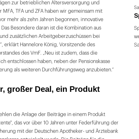
rägen zur betrieblichen Altersversorgung und
Sa
r MFA, TFA und ZFA haben wir gemeinsam mit
S
vor mehr als zehn Jahren begonnen, innovative
Das Besondere daran ist die Kombination aus
Sp
und zusätzlichen Arbeitgeberzuschüssen bei
we
 erklärt Hannelore König, Vorsitzende des
S
rstandes des VmF. „Neu ist zudem, dass die
sich entschlossen haben, neben der Pensionskasse
herung als weiteren Durchführungsweg anzubieten.“
, großer Deal, ein Produkt
ehlen die Anlage der Beiträge in einem Produkt
nte", das vor über 10 Jahren unter Federführung der
herung mit der Deutschen Apotheker- und Ärztebank