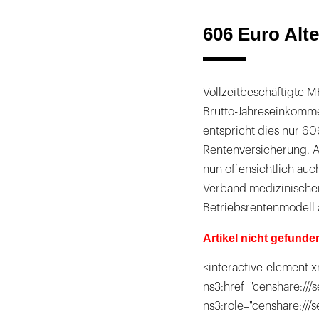
606 Euro Alte
Vollzeitbeschäftigte 
Brutto-Jahreseinkomme
entspricht dies nur 60
Rentenversicherung. A
nun offensichtlich au
Verband medizinischer 
Betriebsrentenmodell 
Artikel nicht gefunde
<interactive-element x
ns3:href="censhare:///s
ns3:role="censhare:///