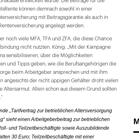
nskasse entwickelt wurde. Die Beiträge für die
tsRente können demnach sowohl in einer
nversicherung mit Beitragsgarantie als auch in
 Rentenversicherung angelegt werden.
r noch viele MFA, TFA und ZFA, die diese Chance
ifbindung nicht nutzten. König: „Mit der Kampagne
ma sensibilisieren, über die Möglichkeiten
en und Tipps geben, wie die Berufsangehörigen die
rsorge beim Arbeitgeber ansprechen und mit ihm
 angesichts der nicht üppigen Gehälter droht vielen
e Altersarmut. Allein schon aus diesem Grund sollten
.“
ende „Tarifvertrag zur betrieblichen Altersversorgung
 sieht einen Arbeitgeberbeitrag zur betrieblichen
M
Voll- und Teilzeitbeschäftigte sowie Auszubildende
lten 30 Euro; Teilzeitbeschäftigte mit einer