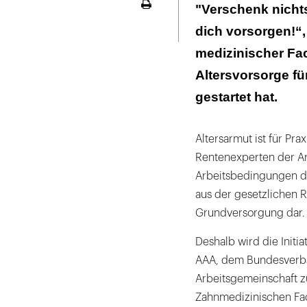
606 Euro Alter
"Verschenk nichts
Seite
ausdrucken
dich vorsorgen!“,
Große Partner,
medizinischer Fac
Altersvorsorge fü
gestartet hat.
Altersarmut ist für Pra
Rentenexperten der A
Arbeitsbedingungen de
aus der gesetzlichen R
Grundversorgung dar.
Deshalb wird die Initia
AAA, dem Bundesverban
Arbeitsgemeinschaft 
Zahnmedizinischen Fac