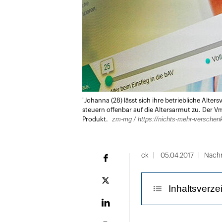
"Johanna (28) lässt sich ihre betriebliche Alte
steuern offenbar auf die Altersarmut zu. Der Vmf
zm-mg / https://nichts-mehr-verschen
Produkt.
ck
05.04.2017
Nachr
Facebook
Plattform
Inhaltsverze
X
LinekdIn