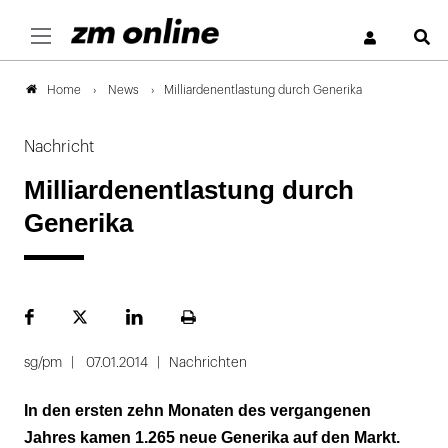
S
News
Milliardenentlastung durch Generika
Home
Nachricht
Milliardenentlastung durch
Generika
Facebook
Plattform
LinekdIn
Seite
X
ausdrucken
sg/pm
07.01.2014
Nachrichten
In den ersten zehn Monaten des vergangenen
Jahres kamen 1.265 neue Generika auf den Markt.