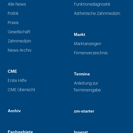
Alle News
Funktionsdiagnostik
Politik
Ästhetische Zahnmedizin
Praxis
Gesellschaft
Markt
Zahnmedizin
Marktanzeigen
News-Archiv
Firmenverzeichnis
CME
Termine
Erste Hilfe
Anleitung zur
CME Übersicht
Termineingabe
Archiv
zm-starter
Fachgebiete
Inserat