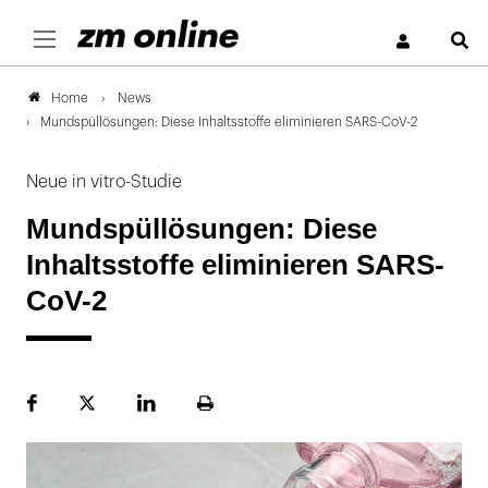
S
News
Home
Mundspüllösungen: Diese Inhaltsstoffe eliminieren SARS-CoV-2
Neue in vitro-Studie
Mundspüllösungen: Diese
Inhaltsstoffe eliminieren SARS-
CoV-2
Facebook
Plattform
LinekdIn
Seite
X
ausdrucken