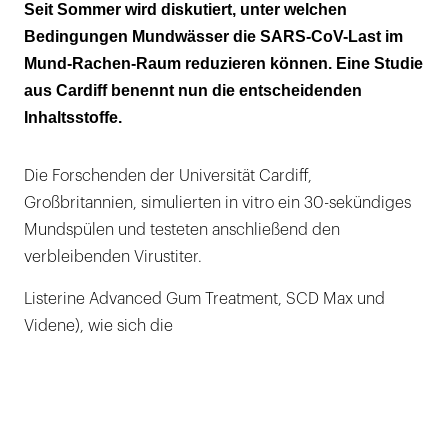
Chlorhexidin zeigt nur geringen Effekt
Seit Sommer wird diskutiert, unter welchen
Bedingungen Mundwässer die SARS-CoV-Last im
Wirkstoffe bleiben auch gegen
Mund-Rachen-Raum reduzieren können. Eine Studie
Virusmutationen erfolgreich
aus Cardiff benennt nun die entscheidenden
Inhaltsstoffe.
Die Forschenden der Universität Cardiff,
Großbritannien, simulierten in vitro ein 30-sekündiges
Mundspülen und testeten anschließend den
verbleibenden Virustiter.
Listerine Advanced Gum Treatment, SCD Max und
Videne), wie sich die