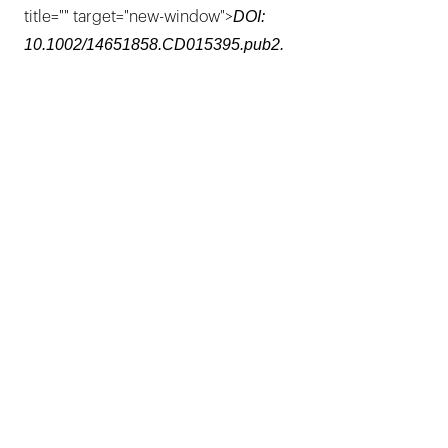
DOI:
title="" target="new-window">
10.1002/14651858.CD015395.pub2.