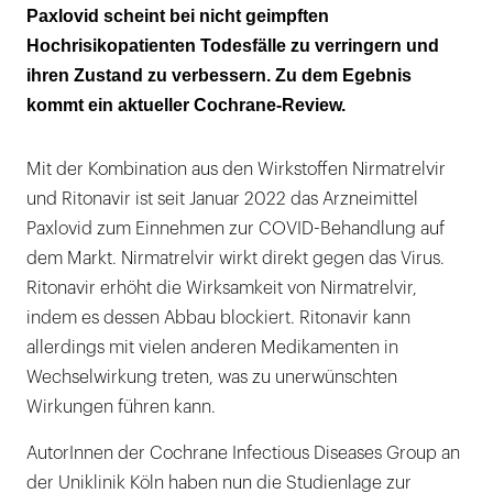
Cochrane: Erste Studie liefert nur schwache
Paxlovid scheint bei nicht geimpften
Evidenz
Hochrisikopatienten Todesfälle zu verringern und
ihren Zustand zu verbessern. Zu dem Egebnis
kommt ein aktueller Cochrane-Review.
Mit der Kombination aus den Wirkstoffen Nirmatrelvir
und Ritonavir ist seit Januar 2022 das Arzneimittel
Paxlovid zum Einnehmen zur COVID-Behandlung auf
dem Markt. Nirmatrelvir wirkt direkt gegen das Virus.
Ritonavir erhöht die Wirksamkeit von Nirmatrelvir,
indem es dessen Abbau blockiert. Ritonavir kann
allerdings mit vielen anderen Medikamenten in
Wechselwirkung treten, was zu unerwünschten
Wirkungen führen kann.
AutorInnen der Cochrane Infectious Diseases Group an
der Uniklinik Köln haben nun die Studienlage zur