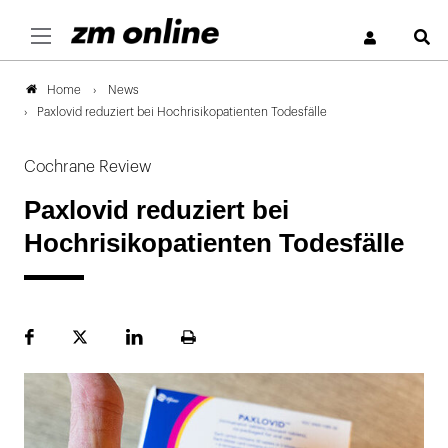
S
News
Home
Paxlovid reduziert bei Hochrisikopatienten Todesfälle
Cochrane Review
Paxlovid reduziert bei
Hochrisikopatienten Todesfälle
Facebook
Plattform
LinekdIn
Seite
X
ausdrucken