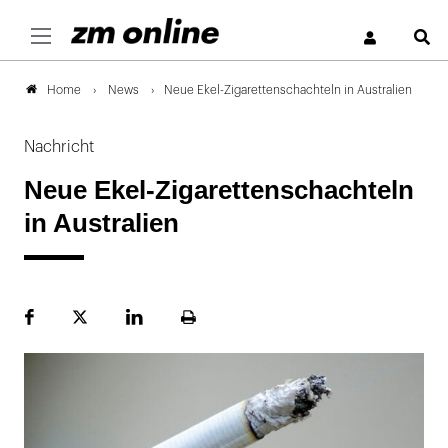
S
News
Neue Ekel-Zigarettenschachteln in Australien
Home
Nachricht
Neue Ekel-Zigarettenschachteln
in Australien
Facebook
Plattform
LinekdIn
Seite
X
ausdrucken