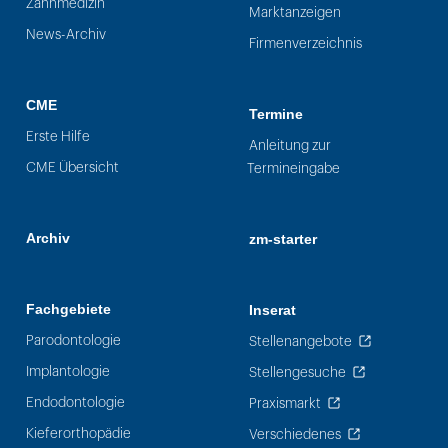
Zahnmedizin
Marktanzeigen
News-Archiv
Firmenverzeichnis
CME
Termine
Erste Hilfe
Anleitung zur
CME Übersicht
Termineingabe
Archiv
zm-starter
Fachgebiete
Inserat
Parodontologie
Stellenangebote
Implantologie
Stellengesuche
Endodontologie
Praxismarkt
Kieferorthopädie
Verschiedenes