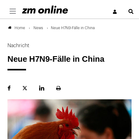
S
News
Neue H7N9-Fälle in China
Home
Nachricht
Neue H7N9-Fälle in China
Facebook
Plattform
LinekdIn
Seite
X
ausdrucken