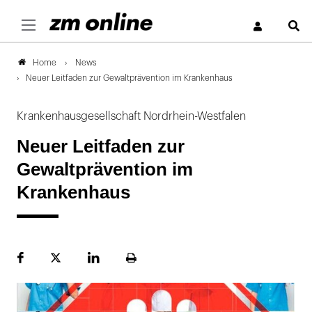
S
News
Home
Neuer Leitfaden zur Gewaltprävention im Krankenhaus
Krankenhausgesellschaft Nordrhein-Westfalen
Neuer Leitfaden zur
Gewaltprävention im
Krankenhaus
Facebook
Plattform
LinekdIn
Seite
X
ausdrucken