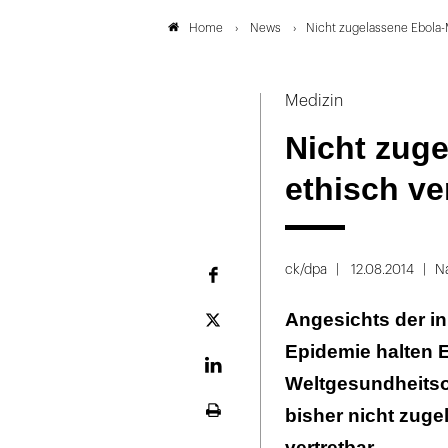
News
Nicht zugelassene Ebola-M
Home
Medizin
Nicht zuge
ethisch ve
ck/dpa
12.08.2014
N
Facebook
Angesichts der in
Plattform
X
Epidemie halten 
LinekdIn
Weltgesundheitso
bisher nicht zuge
Seite
ausdrucken
vertretbar.