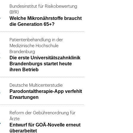
Bundesinstitut für Risikobewertung
1
(BfR)
Welche Mikronährstoffe braucht
die Generation 65+?
Patientenbehandlung in der
Medizinische Hochschule
2
Brandenburg
Die erste Universitätszahnklinik
Brandenburgs startet heute
ihren Betrieb
Deutsche Multicenterstudie
3
Parodontaltherapie-App verfehlt
Erwartungen
Reform der Gebührenordnung für
4
Ärzte
Entwurf für GOÄ-Novelle erneut
überarbeitet