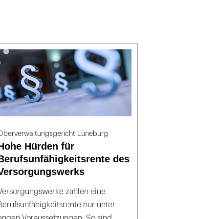
Oberverwaltungsgericht Lüneburg
Hohe Hürden für
Berufsunfähigkeitsrente des
Versorgungswerks
Versorgungswerke zahlen eine
Berufsunfähigkeitsrente nur unter
engen Voraussetzungen. So sind