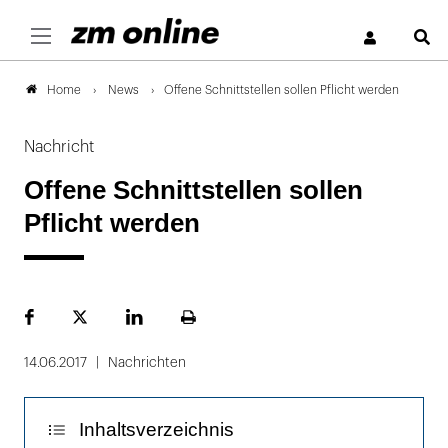
S
News
Offene Schnittstellen sollen Pflicht werden
Home
Nachricht
Offene Schnittstellen sollen
Pflicht werden
Facebook
Plattform
LinekdIn
Seite
X
ausdrucken
14.06.2017
Nachrichten
Inhaltsverzeichnis