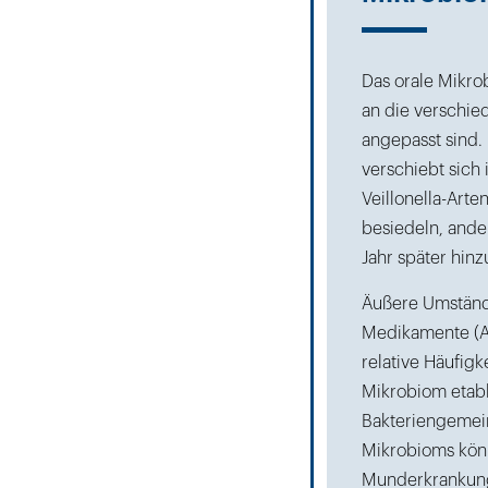
Das orale Mikro
an die verschie
angepasst sind.
verschiebt sich 
Veillonella-Art
besiedeln, ande
Jahr später hinz
Äußere Umstände
Medikamente (An
relative Häufigk
Mikrobiom etabl
Bakteriengemeins
Mikrobioms könn
Munderkrankunge