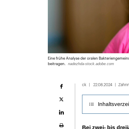
Eine frühe Analyse der oralen Bakteriengemeins
nadezhda-stock.adobe.com
beitragen.
ck
22.08.2024
Zahnm
Facebook
Plattform
Inhaltsverze
X
LinekdIn
Wie verändert 
Bei zwei- bis dre