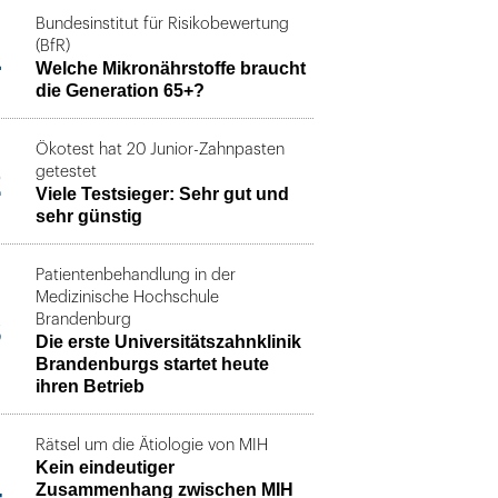
Bundesinstitut für Risikobewertung
1
(BfR)
Welche Mikronährstoffe braucht
die Generation 65+?
Ökotest hat 20 Junior-Zahnpasten
2
getestet
Viele Testsieger: Sehr gut und
sehr günstig
Patientenbehandlung in der
Medizinische Hochschule
3
Brandenburg
Die erste Universitätszahnklinik
Brandenburgs startet heute
ihren Betrieb
Rätsel um die Ätiologie von MIH
Kein eindeutiger
4
Zusammenhang zwischen MIH