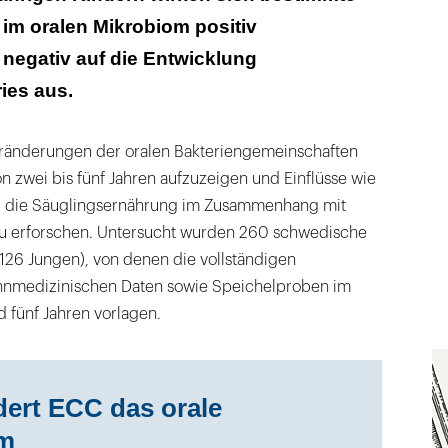
im oralen Mikrobiom positiv
ches Zähneputzen senkte das ECC-Risiko um 70
negativ auf die Entwicklung
ries aus.
Veränderungen der oralen Bakteriengemeinschaften
on zwei bis fünf Jahren aufzuzeigen und Einflüsse wie
nd die Säuglingsernährung im Zusammenhang mit
 zu erforschen. Untersucht wurden 260 schwedische
126 Jungen), von denen die vollständigen
hnmedizinischen Daten sowie Speichelproben im
d fünf Jahren vorlagen.
dert ECC das orale
om