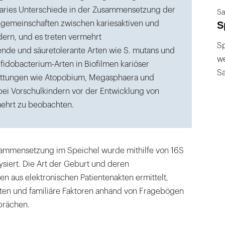
Karies Unterschiede in der Zusammensetzung der
Sa
S
ngemeinschaften zwischen kariesaktiven und
dern, und es treten vermehrt
Sp
nde und säuretolerante Arten wie S. mutans und
we
fidobacterium-Arten in Biofilmen kariöser
S
Gattungen wie Atopobium, Megasphaera und
 bei Vorschulkindern vor der Entwicklung von
ehrt zu beobachten.
sammensetzung im Speichel wurde mithilfe von 16S
siert. Die Art der Geburt und deren
n aus elektronischen Patientenakten ermittelt,
en und familiäre Faktoren anhand von Fragebögen
prächen.