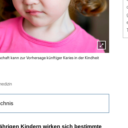
Lightbox
chaft kann zur Vorhersage künftiger Karies in der Kindheit
öffnen
edizin
ichnis
sich das orale Mikrobiom in der frühen Kindheit?
ijährigen Kindern wirken sich bestimmte