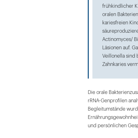
frühkindlicher 
oralen Bakterie
kariesfreien Kin
säureproduziere
Actinomyces/ Bi
Läsionen auf. 
Veillonella sind
Zahnkaries verm
Die orale Bakterienzu
rRNA-Genprofilen analy
Begleitumstände wurde
Ernährungsgewohnheit
und persönlichen Ges