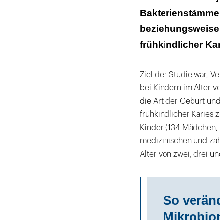
Seite
ausdrucken
Bakterienstämme 
Zweimal tägli
Prozent.
beziehungsweise 
frühkindlicher Ka
Ziel der Studie war, 
bei Kindern im Alter v
die Art der Geburt u
frühkindlicher Karies
Kinder (134 Mädchen, 
medizinischen und za
Alter von zwei, drei un
So verän
Mikrobi