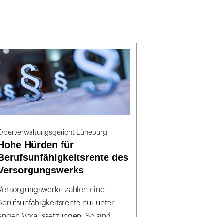
Oberverwaltungsgericht Lüneburg
Hohe Hürden für
Berufsunfähigkeitsrente des
Versorgungswerks
Versorgungswerke zahlen eine
Berufsunfähigkeitsrente nur unter
engen Voraussetzungen. So sind