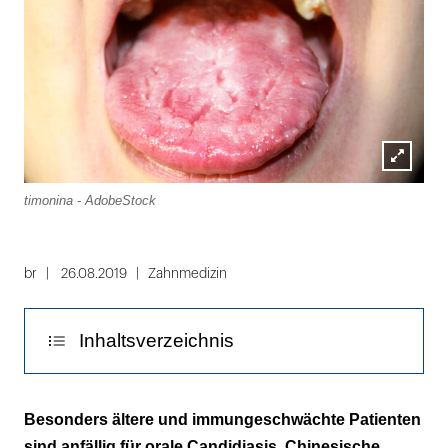
Lightbox
timonina - AdobeStock
öffnen
br
26.08.2019
Zahnmedizin
Inhaltsverzeichnis
Optimale Einnahmemenge und -frequenz
Besonders ältere und immungeschwächte Patienten
noch unklar
sind anfällig für orale Candidiasis. Chinesische