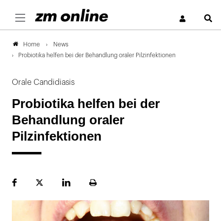
S
News
Home
Probiotika helfen bei der Behandlung oraler Pilzinfektionen
Orale Candidiasis
Probiotika helfen bei der
Behandlung oraler
Pilzinfektionen
Facebook
Plattform
LinekdIn
Seite
X
ausdrucken