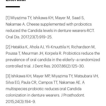
[1] Miyazima TY, Ishikawa KH, Mayer M, Saad S,
Nakamae A. Cheese supplemented with probiotics
reduced the Candida levels in denture wearers-RCT.
Oral Dis. 2017;23(7):919–25.
[2] Hatakka K, Ahola AJ, Yli-Knuuttila H, Richardson M,
Poussa T, Meurman JH, Korpela R. Probiotics reduce the
prevalence of oral candida in the elderly--a randomized
controlled trial. J Dent Res. 2007;86(2):125–30.
[3] Ishikawa KH, Mayer MP, Miyazima TY, Matsubara VH,
Silva EG, Paula CR, Campos TT, Nakamae AE. A
multispecies probiotic reduces oral Candida
colonization in denture wearers. J Prosthodont.
2015;24(3):194–9.