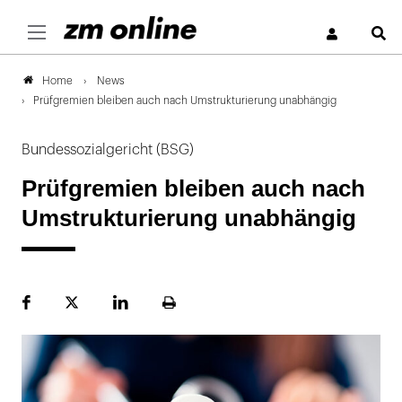
S
News
Home
Prüfgremien bleiben auch nach Umstrukturierung unabhängig
Bundessozialgericht (BSG)
Prüfgremien bleiben auch nach
Umstrukturierung unabhängig
Facebook
Plattform
LinekdIn
Seite
X
ausdrucken