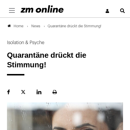
S
News
Quarantäne drückt die Stimmung!
Home
Isolation & Psyche
Quarantäne drückt die
Stimmung!
Facebook
Plattform
LinekdIn
Seite
X
ausdrucken