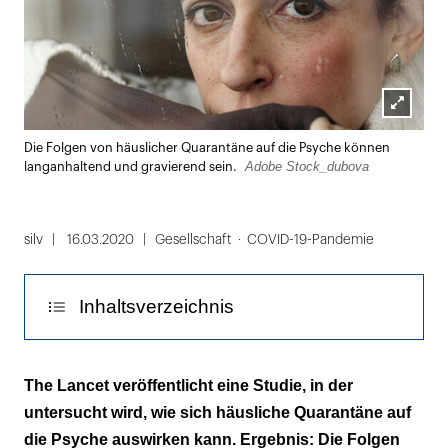
Lightbox
Die Folgen von häuslicher Quarantäne auf die Psyche können
öffnen
Adobe Stock_dubova
langanhaltend und gravierend sein.
silv
16.03.2020
Gesellschaft
COVID-19-Pandemie
Inhaltsverzeichnis
Verordnete Isolation führt oft zu Wut und
The Lancet veröffentlicht eine Studie, in der
Frust
untersucht wird, wie sich häusliche Quarantäne auf
die Psyche auswirken kann. Ergebnis: Die Folgen
Wer die Maßnahmen versteht, tut sich