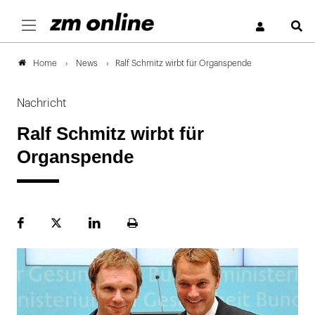
S
News
Ralf Schmitz wirbt für Organspende
Home
Nachricht
Ralf Schmitz wirbt für
Organspende
Facebook
Plattform
LinekdIn
Seite
X
ausdrucken