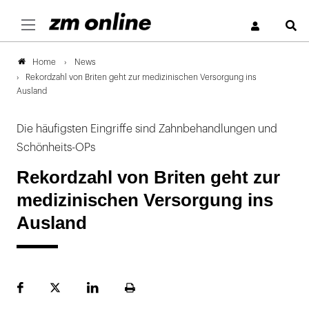
S
News
Home
Rekordzahl von Briten geht zur medizinischen Versorgung ins
Ausland
Die häufigsten Eingriffe sind Zahnbehandlungen und
Schönheits-OPs
Rekordzahl von Briten geht zur
medizinischen Versorgung ins
Ausland
Facebook
Plattform
LinekdIn
Seite
X
ausdrucken