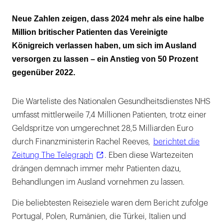
2024 gingen 523.000 Briten für eine
Neue Zahlen zeigen, dass 2024 mehr als eine halbe
Behandlung ins Ausland
Million britischer Patienten das Vereinigte
Königreich verlassen haben, um sich im Ausland
Wartezeiten sind die Hauptmotivation der
versorgen zu lassen – ein Anstieg von 50 Prozent
Patienten
gegenüber 2022.
Die Warteliste des Nationalen Gesundheitsdienstes NHS
umfasst mittlerweile 7,4 Millionen Patienten, trotz einer
Geldspritze von umgerechnet 28,5 Milliarden Euro
durch Finanzministerin Rachel Reeves,
berichtet die
Zeitung The Telegraph
. Eben diese Wartezeiten
drängen demnach immer mehr Patienten dazu,
Behandlungen im Ausland vornehmen zu lassen.
Die beliebtesten Reiseziele waren dem Bericht zufolge
Portugal, Polen, Rumänien, die Türkei, Italien und