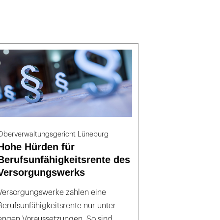
Oberverwaltungsgericht Lüneburg
Hohe Hürden für
Berufsunfähigkeitsrente des
Versorgungswerks
Versorgungswerke zahlen eine
Berufsunfähigkeitsrente nur unter
engen Voraussetzungen. So sind