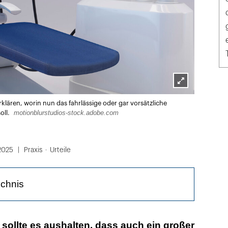
Lightbox
lären, worin nun das fahrlässige oder gar vorsätzliche
öffnen
motionblurstudios-stock.adobe.com
oll.
.2025
Praxis
Urteile
ichnis
te es sich einfach nur bequem machen
 sollte es aushalten, dass auch ein großer