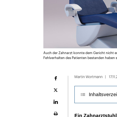
Auch der Zahnarzt konnte dem Gericht nicht erk
Fehlverhalten des Patienten bestanden haben s
Martin Wortmann
17.11
Facebook
Plattform
Inhaltsverze
X
LinekdIn
Der Mann woll
Ein Zahnarztstuhl