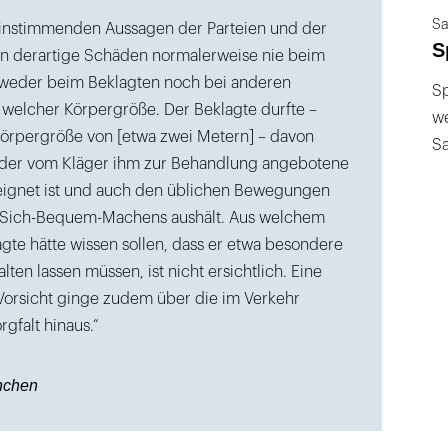
Sa
einstimmenden Aussagen der Parteien und der
S
n derartige Schäden normalerweise nie beim
, weder beim Beklagten noch bei anderen
Sp
l welcher Körpergröße. Der Beklagte durfte –
we
Körpergröße von [etwa zwei Metern] – davon
S
 der vom Kläger ihm zur Behandlung angebotene
eeignet ist und auch den üblichen Bewegungen
Sich-Bequem-Machens aushält. Aus welchem
gte hätte wissen sollen, dass er etwa besondere
lten lassen müssen, ist nicht ersichtlich. Eine
Vorsicht ginge zudem über die im Verkehr
rgfalt hinaus.“
nchen