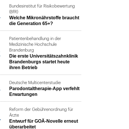
Bundesinstitut für Risikobewertung
1
(BfR)
Welche Mikronährstoffe braucht
die Generation 65+?
Patientenbehandlung in der
Medizinische Hochschule
2
Brandenburg
Die erste Universitätszahnklinik
Brandenburgs startet heute
ihren Betrieb
Deutsche Multicenterstudie
3
Parodontaltherapie-App verfehlt
Erwartungen
Reform der Gebührenordnung für
4
Ärzte
Entwurf für GOÄ-Novelle erneut
überarbeitet