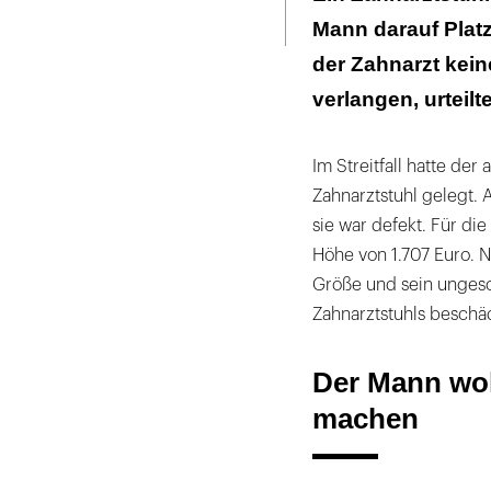
Seite
ausdrucken
Mann darauf Platz
der Zahnarzt kei
verlangen, urteil
Im Streitfall hatte der
Zahnarztstuhl gelegt. 
sie war defekt. Für di
Höhe von 1.707 Euro. N
Größe und sein ungesc
Zahnarztstuhls beschäd
Der Mann wol
machen