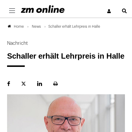
S
News
Schaller erhält Lehrpreis in Halle
Home
Nachricht
Schaller erhält Lehrpreis in Halle
Facebook
Plattform
LinekdIn
Seite
X
ausdrucken