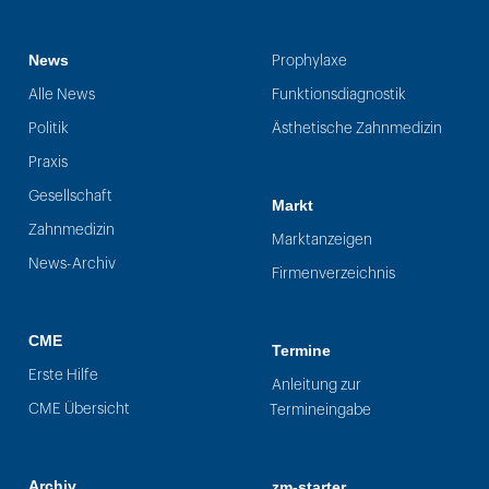
News
Prophylaxe
Alle News
Funktionsdiagnostik
Politik
Ästhetische Zahnmedizin
Praxis
Gesellschaft
Markt
Zahnmedizin
Marktanzeigen
News-Archiv
Firmenverzeichnis
CME
Termine
Erste Hilfe
Anleitung zur
CME Übersicht
Termineingabe
Archiv
zm-starter