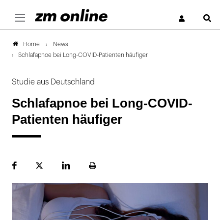
S
News
Home
Schlafapnoe bei Long-COVID-Patienten häufiger
Studie aus Deutschland
Schlafapnoe bei Long-COVID-
Patienten häufiger
Facebook
Plattform
LinekdIn
Seite
X
ausdrucken